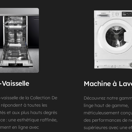
Vaisselle
Machine à Lav
-vaisselle de la Collection De 
Découvrez notre gamme
 répondent à toutes les 
linge haut de gamme, 
ités et aux plus hauts degrés 
méticuleusement conçus
ce : une esthétique raffinée, 
des performances de n
ment en ligne avec 
supérieures avec une eff