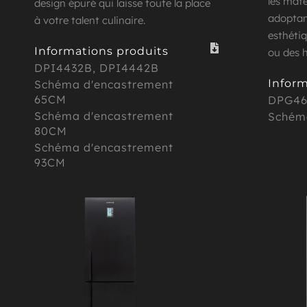
les maté
design épuré qui laisse toute la place 
adoptant
à votre talent culinaire.
esthétiq
Informations produits
ou des h
DPI4432B
, 
DPI4442B
Inform
Schéma d'encastrement 
65CM
DPG46
Schéma d'encastrement
Schém
80CM
Schéma d'encastrement 
93CM 