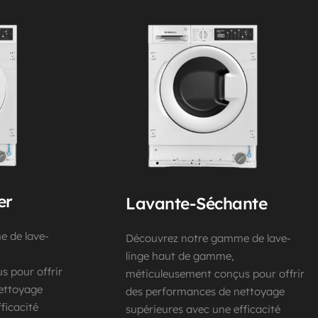
er
Lavante-Séchante
 de lave-
Découvrez notre gamme de lave-
linge haut de gamme, 
 pour offrir 
méticuleusement conçus pour offrir 
ettoyage 
des performances de nettoyage 
icacité 
supérieures avec une efficacité 