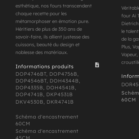
esthétique, nos fours transcendent 
Véritabl
chaque recette pour les 
four Ai
métamorphoser en émotion pure. 
Dietrich
Héritiers de plus de 350 ans de 
le talen
savoir-faire, ils allient justesse des 
de la ga
cuissons, beauté du design et 
Plus, V
noblesse des matériaux. 
Vapeur, 
croustil
Informations produits
DOP4746BT, 
DOP4756B
, 
Inform
DOP4546BT
, DOH4344B, 
DOR45
DOP4335B
, 
DOH4541B
, 
Schéma
DOP4741B
, DKP4531B
60CM
DKV4530B
, 
DKR4741B
Schéma d'encastrement 
60CM
Schéma d'encastrement 
45CM