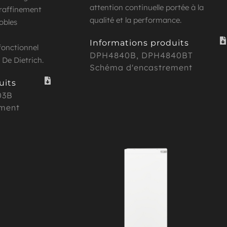
attention continuelle portée à la 
 raffinement 
qualité et la performance.
obles 
Informations produits
onctionnel 
DPH4840B
, 
DPH4840BT
 De Dietrich.
Schéma d'encastrement
uits
3B 
ment 