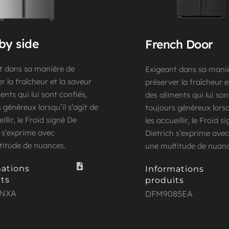
by side
French Door
t dans sa manière de 
Exigeant dans sa maniè
r la fraîcheur et la saveur 
préserver la fraîcheur et
ents qui lui sont confiés, 
des aliments qui lui sont
 généreux lorsqu’il s’agit de 
toujours généreux lorsqu’
illir, le Froid signé De 
les accueillir, le Froid s
h s’exprime avec
Dietrich s’exprime avec
titude de nuances.
une multitude de nuanc
ations 
Informations 
ts
produits
9NXA
DFM9085EA