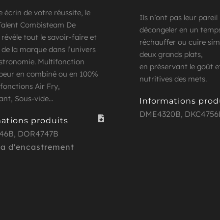
e écrin de votre réussite, le 
Ils n’ont pas leur pareil
 Talent Combisteam De 
décongeler en un temps
 révèle tout le savoir-faire et 
réchauffer ou cuire si
t de la marque dans l’univers 
deux grands plats,
stronomie. Multifonction 
en préservant le goût et 
apeur en combiné ou en 100% 
nutritives des mets. 
fonctions Air Fry,  
lant, Sous-vide… 
Informations prod
DME4320B
, 
DKC4756
ations produits
46B
,
DOR4747B
 d'encastrement 